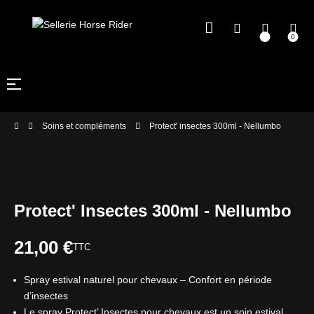
0
Basculer
☰
la
navigation
Soins et compléments
Protect' insectes 300ml - Nellumbo
Protect' Insectes 300ml - Nellumbo
21,00 €
TTC
Spray estival naturel pour chevaux – Confort en période
d’insectes
Le spray Protect’ Insectes pour chevaux est un soin estival