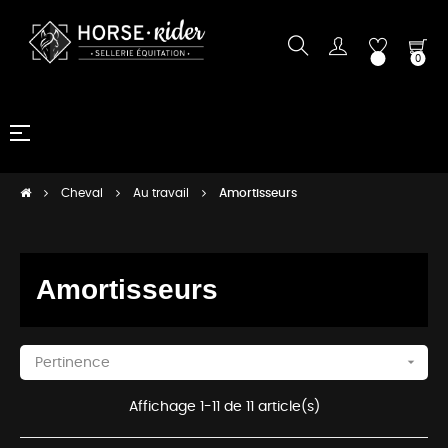
0
Basculer
☰
la
navigation
Cheval
Au travail
Amortisseurs
Amortisseurs

Pertinence
Affichage 1-11 de 11 article(s)