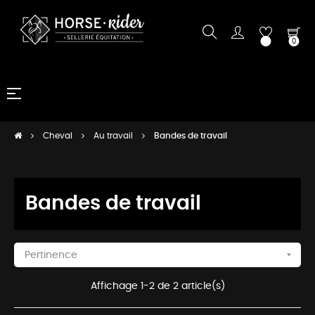
0
Basculer
☰
la
navigation
Cheval
Au travail
Bandes de travail
Bandes de travail

Pertinence
Affichage 1-2 de 2 article(s)