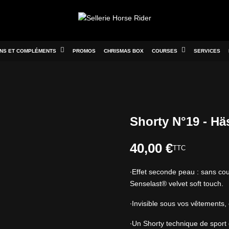
INS ET COMPLÉMENTS
PROMOS
CHRISMAS BOX
COURSES
SERVICES
Shorty N°19 - Hä
40,00 €
TTC
∙Effet seconde peau : sans co
Senselast® velvet soft touch.
∙Invisible sous vos vêtements, 
∙Un Shorty technique de sport 