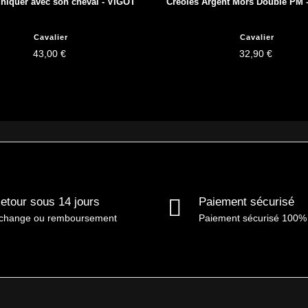
iquer avec son cheval - VIGOT
Créoles Argent Mors Double PM -
Cavalier
Cavalier
43,00 €
32,90 €
etour sous 14 jours
Paiement sécurisé
change ou remboursement
Paiement sécurisé 100%