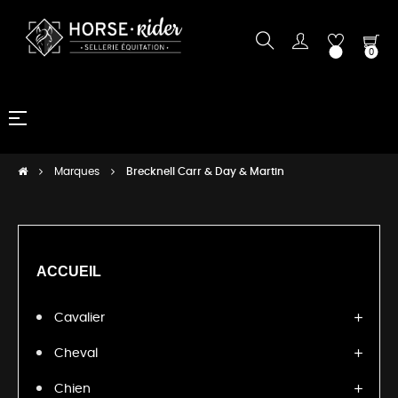
0
Basculer
☰
la
navigation
Marques
Brecknell Carr & Day & Martin
ACCUEIL
Cavalier
Cheval
Chien